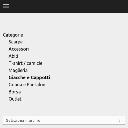
.
HOME
SHOP
Categorie
Scarpe
STORE
Accessori
Abiti
DESIGNERS
T-shirt / camicie
Maglieria
CONTACT
Giacche e Cappotti
Gonna e Pantaloni
Borsa
Outlet
Seleziona marchio