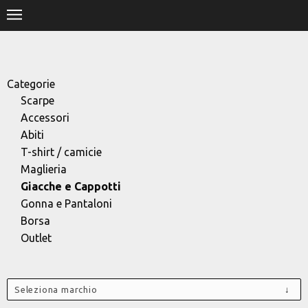
.
HOME
SHOP
Categorie
Scarpe
STORE
Accessori
Abiti
DESIGNERS
T-shirt / camicie
Maglieria
CONTACT
Giacche e Cappotti
Gonna e Pantaloni
Borsa
Outlet
Seleziona marchio