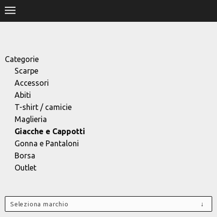
.
HOME
SHOP
Categorie
Scarpe
STORE
Accessori
Abiti
DESIGNERS
T-shirt / camicie
Maglieria
CONTACT
Giacche e Cappotti
Gonna e Pantaloni
Borsa
Outlet
Seleziona marchio