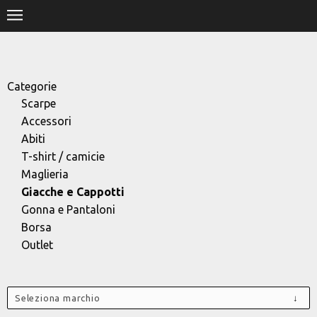
.
HOME
SHOP
Categorie
Scarpe
STORE
Accessori
Abiti
DESIGNERS
T-shirt / camicie
Maglieria
CONTACT
Giacche e Cappotti
Gonna e Pantaloni
Borsa
Outlet
Seleziona marchio