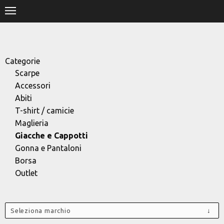
.
HOME
SHOP
Categorie
Scarpe
STORE
Accessori
Abiti
DESIGNERS
T-shirt / camicie
Maglieria
CONTACT
Giacche e Cappotti
Gonna e Pantaloni
Borsa
Outlet
Seleziona marchio