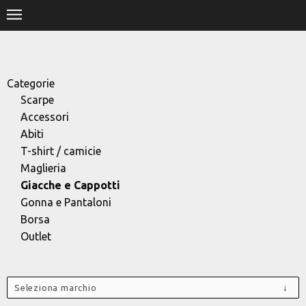
.
HOME
SHOP
Categorie
Scarpe
STORE
Accessori
Abiti
DESIGNERS
T-shirt / camicie
Maglieria
CONTACT
Giacche e Cappotti
Gonna e Pantaloni
Borsa
Outlet
Seleziona marchio