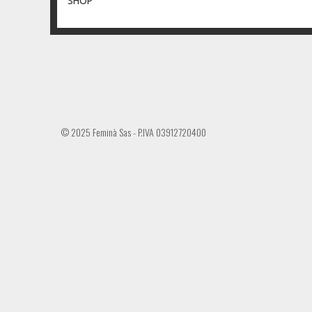
SHOP
© 2025 Feminà Sas - P.IVA 03912720400