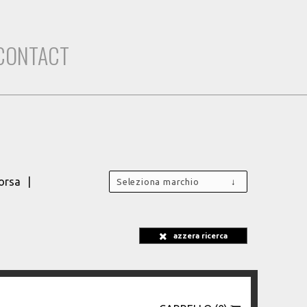
CONTACT
orsa
Seleziona marchio
azzera ricerca