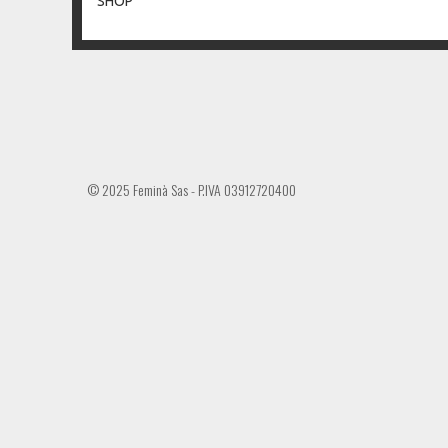
SHOP
© 2025 Feminà Sas - P.IVA 03912720400