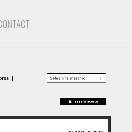
CONTACT
orsa
Seleziona marchio
azzera ricerca