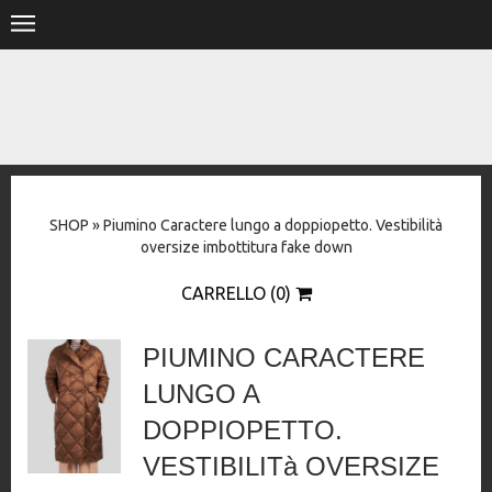
.
HOME
SHOP
STORE
SHOP
»
Piumino Caractere lungo a doppiopetto. Vestibilità
DESIGNERS
oversize imbottitura fake down
CONTACT
CARRELLO (0)
PIUMINO CARACTERE
LUNGO A
DOPPIOPETTO.
VESTIBILITà OVERSIZE