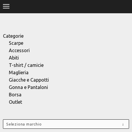
.
HOME
SHOP
Categorie
Scarpe
STORE
Accessori
Abiti
DESIGNERS
T-shirt / camicie
Maglieria
CONTACT
Giacche e Cappotti
Gonna e Pantaloni
Borsa
Outlet
Seleziona marchio