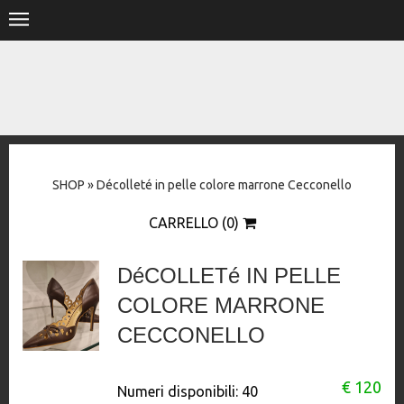
.
HOME
SHOP
STORE
SHOP
»
Décolleté in pelle colore marrone Cecconello
DESIGNERS
CARRELLO (0)
CONTACT
DéCOLLETé IN PELLE
COLORE MARRONE
CECCONELLO
€ 120
Numeri disponibili:
40