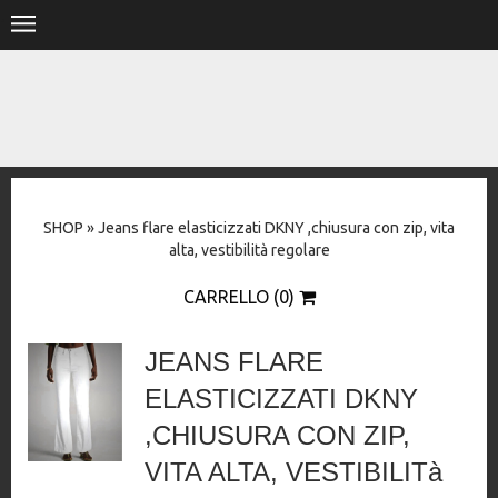
.
HOME
SHOP
STORE
SHOP
»
Jeans flare elasticizzati DKNY ,chiusura con zip, vita
DESIGNERS
alta, vestibilità regolare
CONTACT
CARRELLO (0)
JEANS FLARE
ELASTICIZZATI DKNY
,CHIUSURA CON ZIP,
VITA ALTA, VESTIBILITà