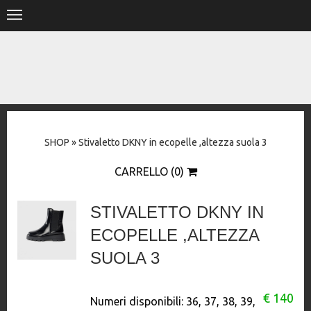
.
HOME
SHOP
STORE
SHOP
»
Stivaletto DKNY in ecopelle ,altezza suola 3
DESIGNERS
CARRELLO (0)
CONTACT
STIVALETTO DKNY IN
ECOPELLE ,ALTEZZA
SUOLA 3
€ 140
Numeri disponibili:
36, 37, 38, 39,