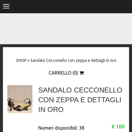
.
HOME
SHOP
STORE
SHOP
»
Sandalo Cecconello con zeppa e dettagli in oro
DESIGNERS
CARRELLO (0)
CONTACT
SANDALO CECCONELLO
CON ZEPPA E DETTAGLI
IN ORO
€ 100
Numeri disponibili:
38